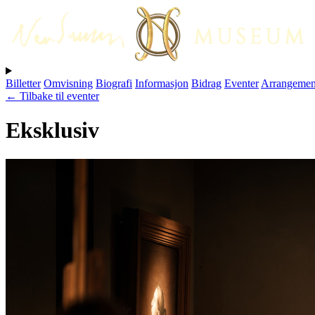
Billetter
Omvisning
Biografi
Informasjon
Bidrag
Eventer
Arrangemen
← Tilbake til eventer
Eksklusiv