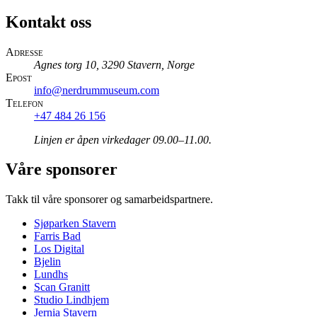
Kontakt oss
Adresse
Agnes torg 10, 3290 Stavern, Norge
Epost
info@nerdrummuseum.com
Telefon
+47 484 26 156
Linjen er åpen virkedager 09.00–11.00.
Våre sponsorer
Takk til våre sponsorer og samarbeidspartnere.
Sjøparken Stavern
Farris Bad
Los Digital
Bjelin
Lundhs
Scan Granitt
Studio Lindhjem
Jernia Stavern