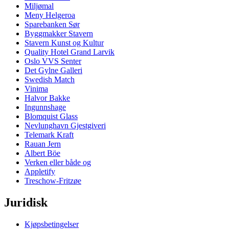
Miljømal
Meny Helgeroa
Sparebanken Sør
Byggmakker Stavern
Stavern Kunst og Kultur
Quality Hotel Grand Larvik
Oslo VVS Senter
Det Gylne Galleri
Swedish Match
Vinima
Halvor Bakke
Ingunnshage
Blomquist Glass
Nevlunghavn Gjestgiveri
Telemark Kraft
Rauan Jern
Albert Böe
Verken eller både og
Appletify
Treschow-Fritzøe
Juridisk
Kjøpsbetingelser