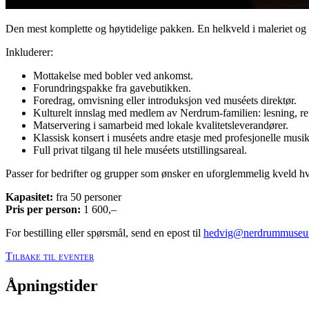
Den mest komplette og høytidelige pakken. En helkveld i maleriet og
Inkluderer:
Mottakelse med bobler ved ankomst.
Forundringspakke fra gavebutikken.
Foredrag, omvisning eller introduksjon ved muséets direktør.
Kulturelt innslag med medlem av Nerdrum-familien: lesning, re
Matservering i samarbeid med lokale kvalitetsleverandører.
Klassisk konsert i muséets andre etasje med profesjonelle musiker
Full privat tilgang til hele muséets utstillingsareal.
Passer for bedrifter og grupper som ønsker en uforglemmelig kveld hvor
Kapasitet:
fra 50 personer
Pris per person:
1 600,–
For bestilling eller spørsmål, send en epost til
hedvig@nerdrummuse
Tilbake til eventer
Åpningstider