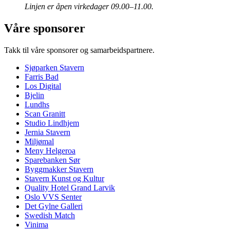
Linjen er åpen virkedager 09.00–11.00.
Våre sponsorer
Takk til våre sponsorer og samarbeidspartnere.
Sjøparken Stavern
Farris Bad
Los Digital
Bjelin
Lundhs
Scan Granitt
Studio Lindhjem
Jernia Stavern
Miljømal
Meny Helgeroa
Sparebanken Sør
Byggmakker Stavern
Stavern Kunst og Kultur
Quality Hotel Grand Larvik
Oslo VVS Senter
Det Gylne Galleri
Swedish Match
Vinima