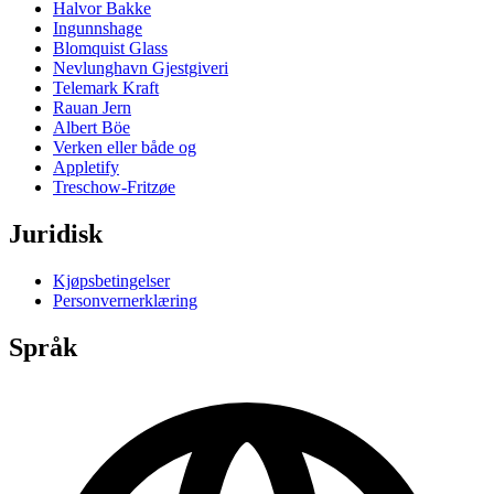
Halvor Bakke
Ingunnshage
Blomquist Glass
Nevlunghavn Gjestgiveri
Telemark Kraft
Rauan Jern
Albert Böe
Verken eller både og
Appletify
Treschow-Fritzøe
Juridisk
Kjøpsbetingelser
Personvernerklæring
Språk