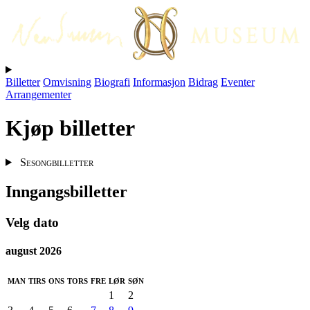
Billetter
Omvisning
Biografi
Informasjon
Bidrag
Eventer
Arrangementer
Kjøp billetter
Sesongbilletter
Inngangsbilletter
Velg dato
august 2026
man
tirs
ons
tors
fre
lør
søn
1
2