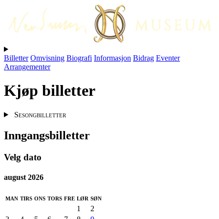
Billetter
Omvisning
Biografi
Informasjon
Bidrag
Eventer
Arrangementer
Kjøp billetter
Sesongbilletter
Inngangsbilletter
Velg dato
august 2026
man
tirs
ons
tors
fre
lør
søn
1
2