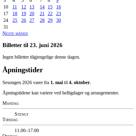
3
4
5
6
7
8
9
10
11
12
13
14
15
16
17
18
19
20
21
22
23
24
25
26
27
28
29
30
31
Neste måned
Billetter til
23. juni 2026
Ingen billetter tilgjengelige denne dagen.
Åpningstider
Sesongen 2026 varer fra
1. mai
til
4. oktober
.
Åpningstidene kan variere ved helligdager og arrangementer.
Mandag
Stengt
Tirsdag
11.00–17.00
Onsdag