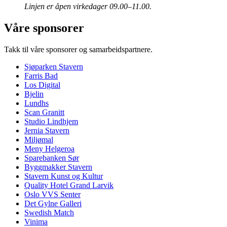
Linjen er åpen virkedager 09.00–11.00.
Våre sponsorer
Takk til våre sponsorer og samarbeidspartnere.
Sjøparken Stavern
Farris Bad
Los Digital
Bjelin
Lundhs
Scan Granitt
Studio Lindhjem
Jernia Stavern
Miljømal
Meny Helgeroa
Sparebanken Sør
Byggmakker Stavern
Stavern Kunst og Kultur
Quality Hotel Grand Larvik
Oslo VVS Senter
Det Gylne Galleri
Swedish Match
Vinima