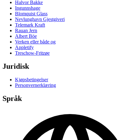
Halvor Bakke
Ingunnshage
Blomquist Glass
Nevlunghavn Gjestgiveri
Telemark Kraft
Rauan Jern
Albert Böe
Verken eller både og
Appletify
Treschow-Fritzøe
Juridisk
Kjøpsbetingelser
Personvernerklæring
Språk