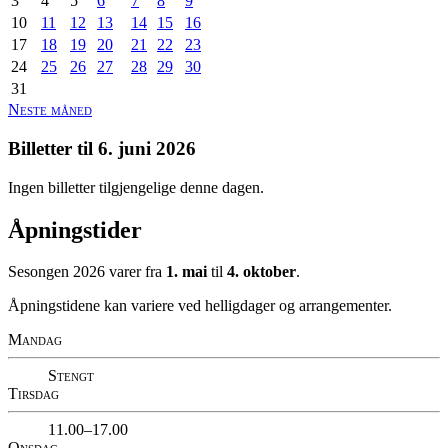
3
4
5
6
7
8
9
10
11
12
13
14
15
16
17
18
19
20
21
22
23
24
25
26
27
28
29
30
31
Neste måned
Billetter til
6. juni 2026
Ingen billetter tilgjengelige denne dagen.
Åpningstider
Sesongen 2026 varer fra
1. mai
til
4. oktober
.
Åpningstidene kan variere ved helligdager og arrangementer.
Mandag
Stengt
Tirsdag
11.00–17.00
Onsdag