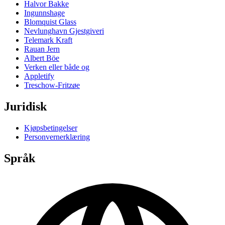
Halvor Bakke
Ingunnshage
Blomquist Glass
Nevlunghavn Gjestgiveri
Telemark Kraft
Rauan Jern
Albert Böe
Verken eller både og
Appletify
Treschow-Fritzøe
Juridisk
Kjøpsbetingelser
Personvernerklæring
Språk