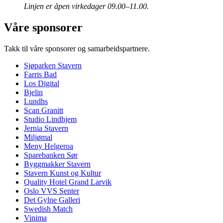
Linjen er åpen virkedager 09.00–11.00.
Våre sponsorer
Takk til våre sponsorer og samarbeidspartnere.
Sjøparken Stavern
Farris Bad
Los Digital
Bjelin
Lundhs
Scan Granitt
Studio Lindhjem
Jernia Stavern
Miljømal
Meny Helgeroa
Sparebanken Sør
Byggmakker Stavern
Stavern Kunst og Kultur
Quality Hotel Grand Larvik
Oslo VVS Senter
Det Gylne Galleri
Swedish Match
Vinima