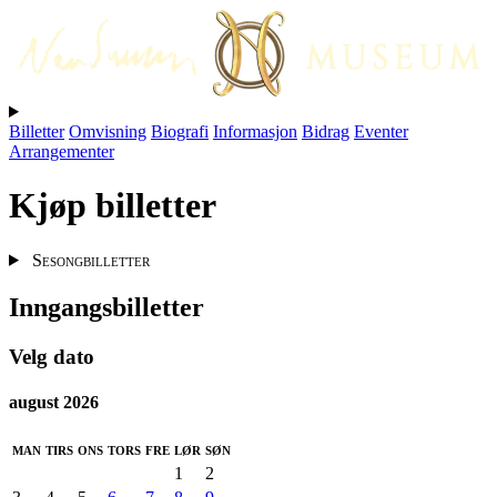
Billetter
Omvisning
Biografi
Informasjon
Bidrag
Eventer
Arrangementer
Kjøp billetter
Sesongbilletter
Inngangsbilletter
Velg dato
august 2026
man
tirs
ons
tors
fre
lør
søn
1
2