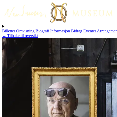
Billetter
Omvisning
Biografi
Informasjon
Bidrag
Eventer
Arrangemen
← Tilbake til oversikt