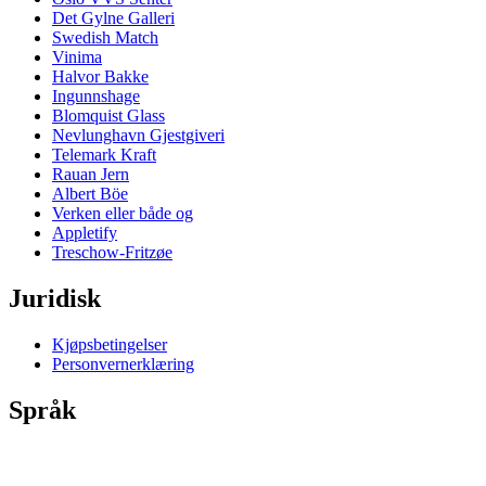
Det Gylne Galleri
Swedish Match
Vinima
Halvor Bakke
Ingunnshage
Blomquist Glass
Nevlunghavn Gjestgiveri
Telemark Kraft
Rauan Jern
Albert Böe
Verken eller både og
Appletify
Treschow-Fritzøe
Juridisk
Kjøpsbetingelser
Personvernerklæring
Språk