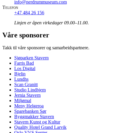
info@nerdrummuseum.com
Telefon
+47 484 26 156
Linjen er åpen virkedager 09.00–11.00.
Våre sponsorer
Takk til våre sponsorer og samarbeidspartnere.
Sjøparken Stavern
Farris Bad
Los Digital
Bjelin
Lundhs
Scan Granitt
Studio Lindhjem
Jernia Stavern
Miljømal
Meny Helgeroa
Sparebanken Sør
Byggmakker Stavern
Stavern Kunst og Kultur
Quality Hotel Grand Larvik
Oslo VVS Senter