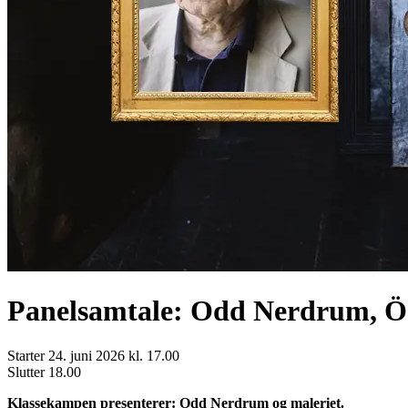
Panelsamtale: Odd Nerdrum, 
Starter
24. juni 2026 kl. 17.00
Slutter
18.00
Klassekampen presenterer: Odd Nerdrum og maleriet.