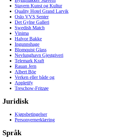
Byggmakker Stavern
Stavern Kunst og Kultur
Quality Hotel Grand Larvik
Oslo VVS Senter
Det Gylne Galleri
Swedish Match
Vinima
Halvor Bakke
Ingunnshage
Blomquist Glass
Nevlunghavn Gjestgiveri
Telemark Kraft
Rauan Jern
Albert Böe
Verken eller både og
Appletify
Treschow-Fritzøe
Juridisk
Kjøpsbetingelser
Personvernerklæring
Språk