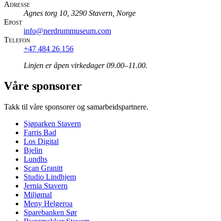
Adresse
Agnes torg 10, 3290 Stavern, Norge
Epost
info@nerdrummuseum.com
Telefon
+47 484 26 156
Linjen er åpen virkedager 09.00–11.00.
Våre sponsorer
Takk til våre sponsorer og samarbeidspartnere.
Sjøparken Stavern
Farris Bad
Los Digital
Bjelin
Lundhs
Scan Granitt
Studio Lindhjem
Jernia Stavern
Miljømal
Meny Helgeroa
Sparebanken Sør