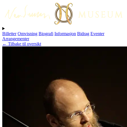
Billetter
Omvisning
Biografi
Informasjon
Bidrag
Eventer
Arrangementer
← Tilbake til oversikt